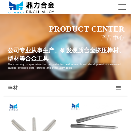
首页
关于我们
PRODUCT CENTER
产品中心
产品中心
公司专业从事生产、研发硬质合金挤压棒材、
型材等合金工具
新闻中心
The company is specialized in the production and research and development of cemented 
carbide extruded bars, profiles and other alloy tools
视频中心
棒材
联系我们