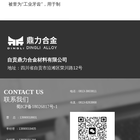
被誉为“工业牙齿”，用于制
造切削工具、刀具、钴具和
耐磨零部件，广泛应用于军
工、航天航空、机械加工、
冶金、石油钻井、矿山工
具、电子通讯、建筑等领
域。
自贡鼎力合金材料有限公司
地址：四川省自贡市沿滩区荣川路12号
CONTACT US
电话：0813-3803811 
联系我们
传真：0813-8263868 
蜀ICP备18026817号-1
曹   总 ：13990018601
李经理 ：13890019405